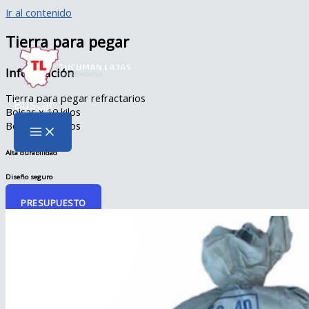
Ir al contenido
Tierra para pegar
Información
Tierra para pegar refractarios
Buscar
Bolsas x 10 kilos
Bolsas x 30 kilos
Alta durabilidad
Diseño seguro
PRESUPUESTO